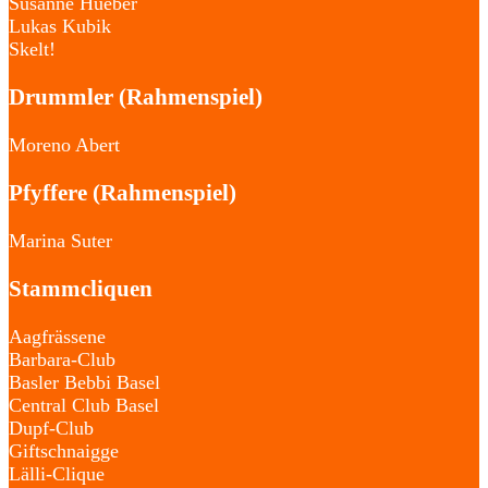
Susanne Hueber
Lukas Kubik
Skelt!
Drummler (Rahmenspiel)
Moreno Abert
Pfyffere (Rahmenspiel)
Marina Suter
Stammcliquen
Aagfrässene
Barbara-Club
Basler Bebbi Basel
Central Club Basel
Dupf-Club
Giftschnaigge
Lälli-Clique