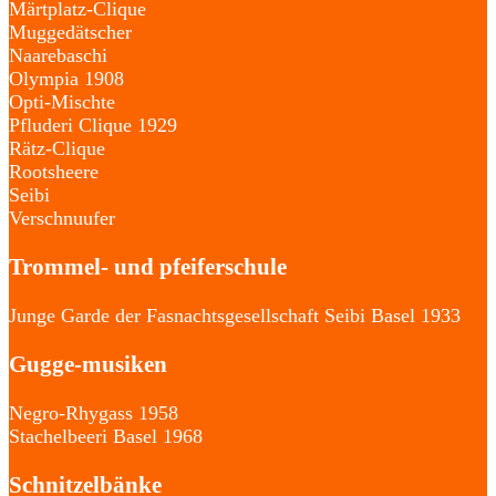
Märtplatz-Clique
Muggedätscher
Naarebaschi
Olympia 1908
Opti-Mischte
Pfluderi Clique 1929
Rätz-Clique
Rootsheere
Seibi
Verschnuufer
Trommel- und pfeiferschule
Junge Garde der Fasnachtsgesellschaft Seibi Basel 1933
Gugge-musiken
Negro-Rhygass 1958
Stachelbeeri Basel 1968
Schnitzelbänke