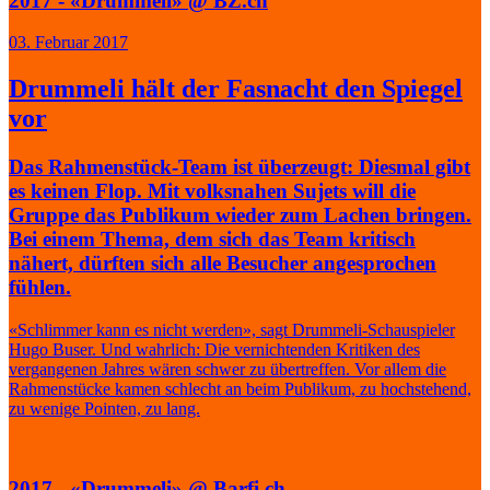
2017 - «Drummeli» @ BZ.ch
03. Februar 2017
Drummeli hält der Fasnacht den Spiegel
vor
Das Rahmenstück-Team ist überzeugt: Diesmal gibt
es keinen Flop. Mit volksnahen Sujets will die
Gruppe das Publikum wieder zum Lachen bringen.
Bei einem Thema, dem sich das Team kritisch
nähert, dürften sich alle Besucher angesprochen
fühlen.
«Schlimmer kann es nicht werden», sagt Drummeli-Schauspieler
Hugo Buser. Und wahrlich: Die vernichtenden Kritiken des
vergangenen Jahres wären schwer zu übertreffen. Vor allem die
Rahmenstücke kamen schlecht an beim Publikum, zu hochstehend,
zu wenige Pointen, zu lang.
2017 - «Drummeli» @ Barfi.ch