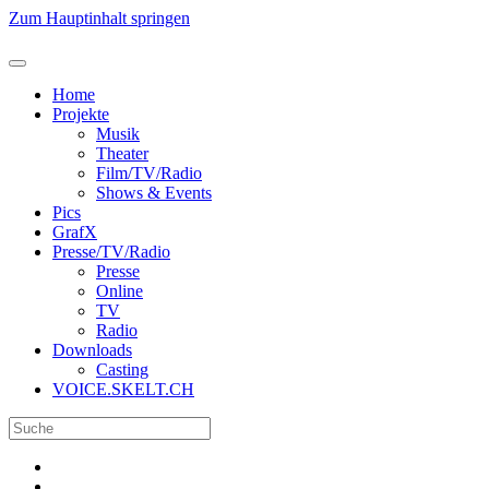
Zum Hauptinhalt springen
Home
Projekte
Musik
Theater
Film/TV/Radio
Shows & Events
Pics
GrafX
Presse/TV/Radio
Presse
Online
TV
Radio
Downloads
Casting
VOICE.SKELT.CH