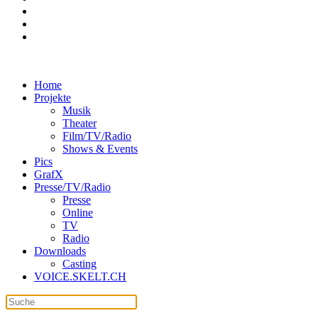
Home
Projekte
Musik
Theater
Film/TV/Radio
Shows & Events
Pics
GrafX
Presse/TV/Radio
Presse
Online
TV
Radio
Downloads
Casting
VOICE.SKELT.CH