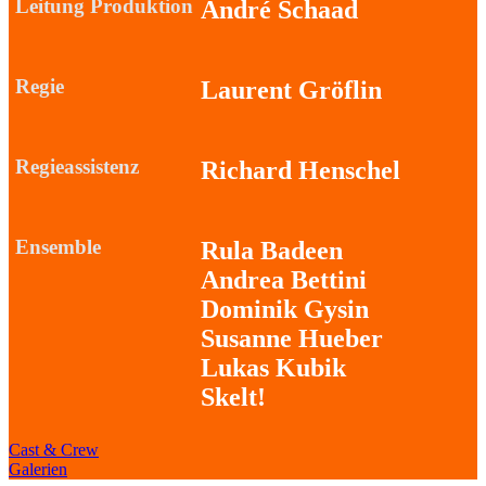
Leitung Produktion
André Schaad
Regie
Laurent Gröflin
Regieassistenz
Richard Henschel
Ensemble
Rula Badeen
Andrea Bettini
Dominik Gysin
Susanne Hueber
Lukas Kubik
Skelt!
Cast & Crew
Galerien