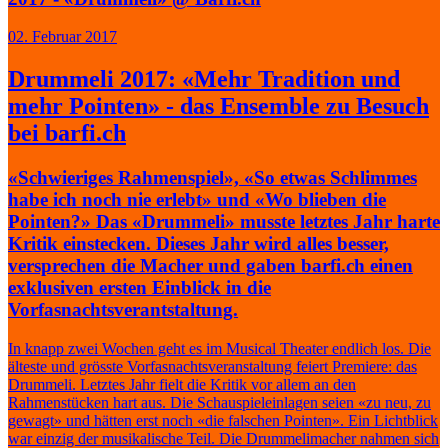
02. Februar 2017
Drummeli 2017: «Mehr Tradition und
mehr Pointen» - das Ensemble zu Besuch
bei barfi.ch
«Schwieriges Rahmenspiel», «So etwas Schlimmes
habe ich noch nie erlebt» und «Wo blieben die
Pointen?» Das «Drummeli» musste letztes Jahr harte
Kritik einstecken. Dieses Jahr wird alles besser,
versprechen die Macher und gaben barfi.ch einen
exklusiven ersten Einblick in die
Vorfasnachtsverantstaltung.
In knapp zwei Wochen geht es im Musical Theater endlich los. Die
älteste und grösste Vorfasnachtsveranstaltung feiert Premiere: das
Drummeli. Letztes Jahr fielt die Kritik vor allem an den
Rahmenstücken hart aus. Die Schauspieleinlagen seien «zu neu, zu
gewagt» und hätten erst noch «die falschen Pointen». Ein Lichtblick
war einzig der musikalische Teil. Die Drummelimacher nahmen sich