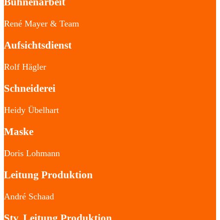
Bühnenarbeit
René Mayer & Team
Aufsichtsdienst
Rolf Hägler
Schneiderei
Heidy Übelhart
Maske
Doris Lohmann
Leitung Produktion
André Schaad
Stv. Leitung Produktion