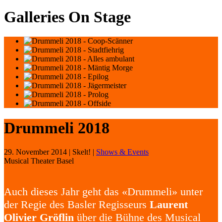
Galleries On Stage
Drummeli 2018
29. November 2014
| Skelt! |
Shows & Events
Musical Theater Basel
Auch dieses Jahr geht das «Drummeli» unter
der Regie des Basler Regisseurs
Laurent
Olivier Gröflin
über die Bühne des Musical