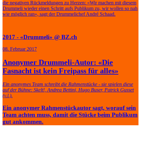
die negativen Rückmeldungen zu Herzen: «Wir machen mit diesem
Drummeli wieder einen Schritt aufs Publikum zu, wir wollen so nah
wie möglich ran», sagt der Drummelichef André Schaad.
2017 - «Drummeli» @ BZ.ch
08. Februar 2017
Anonymer Drummeli-Autor: «Die
Fasnacht ist kein Freipass für alles»
Ein anonymes Team schreibt die Rahmenstücke - sie spielen diese
auf der Bühne: Skelt!, Andrea Bettini, Hugo Buser, Patrick Gusset
(v.l.).
Ein anonymer Rahmenstückautor sagt, worauf sein
Team achten muss, damit die Stücke beim Publikum
gut ankommen.