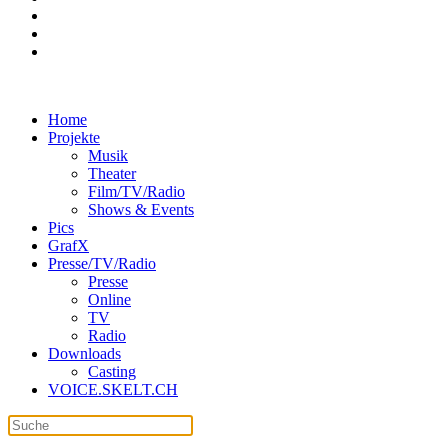
Home
Projekte
Musik
Theater
Film/TV/Radio
Shows & Events
Pics
GrafX
Presse/TV/Radio
Presse
Online
TV
Radio
Downloads
Casting
VOICE.SKELT.CH