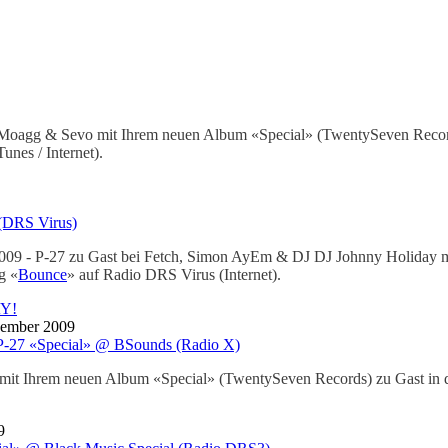
J Moagg & Sevo mit Ihrem neuen Album «Special» (TwentySeven Recor
nes / Internet).
(DRS Virus)
009 - P-27 zu Gast bei Fetch, Simon AyEm & DJ DJ Johnny Holiday m
g «
Bounce
» auf Radio DRS Virus (Internet).
Y!
zember 2009
P-27 «Special» @ BSounds (Radio X)
 mit Ihrem neuen Album «Special» (TwentySeven Records) zu Gast in 
9