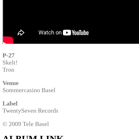
P-27
Skelt!
Tron
Venue
Sommercasino Basel
Label
TwentySeven Records
© 2009 Tele Basel
ALBUM LINK