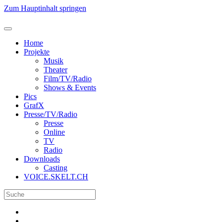
Zum Hauptinhalt springen
Home
Projekte
Musik
Theater
Film/TV/Radio
Shows & Events
Pics
GrafX
Presse/TV/Radio
Presse
Online
TV
Radio
Downloads
Casting
VOICE.SKELT.CH