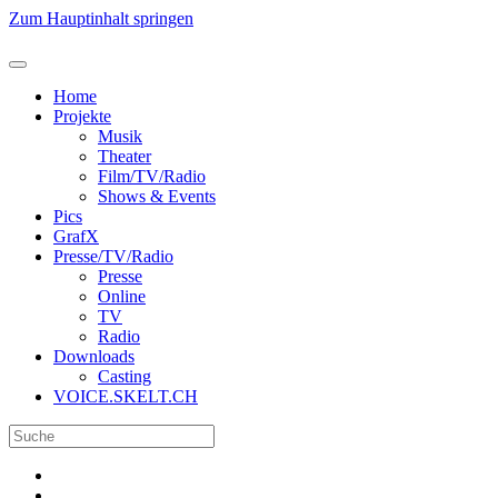
Zum Hauptinhalt springen
Home
Projekte
Musik
Theater
Film/TV/Radio
Shows & Events
Pics
GrafX
Presse/TV/Radio
Presse
Online
TV
Radio
Downloads
Casting
VOICE.SKELT.CH