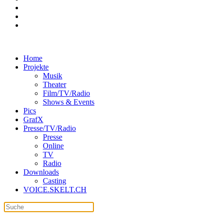
Home
Projekte
Musik
Theater
Film/TV/Radio
Shows & Events
Pics
GrafX
Presse/TV/Radio
Presse
Online
TV
Radio
Downloads
Casting
VOICE.SKELT.CH